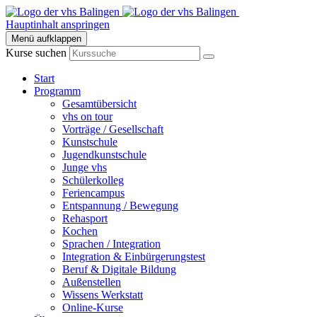
Hauptinhalt anspringen
Menü aufklappen
Kurse suchen
Start
Programm
Gesamtübersicht
vhs on tour
Vorträge / Gesellschaft
Kunstschule
Jugendkunstschule
Junge vhs
Schülerkolleg
Feriencampus
Entspannung / Bewegung
Rehasport
Kochen
Sprachen / Integration
Integration & Einbürgerungstest
Beruf & Digitale Bildung
Außenstellen
Wissens Werkstatt
Online-Kurse